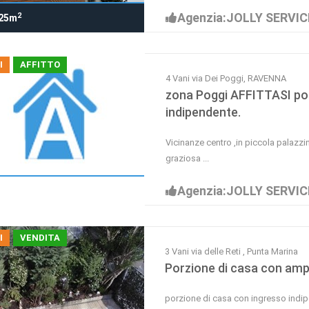
Agenzia:JOLLY SERVIC
2
25m
I
AFFITTO
4 Vani via Dei Poggi, RAVENNA
zona Poggi AFFITTASI por
indipendente.
Vicinanze centro ,in piccola palazzi
graziosa ...
Agenzia:JOLLY SERVIC
I
VENDITA
3 Vani via delle Reti , Punta Marina
Porzione di casa con amp
porzione di casa con ingresso indi