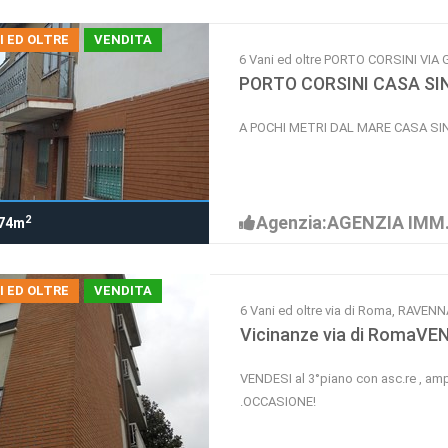
I ED OLTRE
VENDITA
6 Vani ed oltre PORTO CORSINI VIA
PORTO CORSINI CASA SI
A POCHI METRI DAL MARE CASA S
Agenzia:AGENZIA IMM.
2
74m
I ED OLTRE
VENDITA
6 Vani ed oltre via di Roma, RAVENN
Vicinanze via di RomaVE
VENDESI al 3°piano con asc.re , amp
.OCCASIONE!