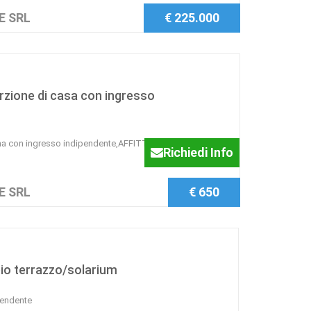
E SRL
€ 225.000
zione di casa con ingresso
na con ingresso indipendente,AFFITTASI al piano terra,
Richiedi Info
E SRL
€ 650
io terrazzo/solarium
pendente