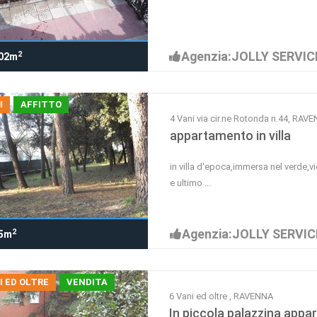
Agenzia:JOLLY SERVIC
2
02m
I
AFFITTO
4 Vani via cir.ne Rotonda n.44, RAV
appartamento in villa
in villa d'epoca,immersa nel verde,v
e ultimo ...
Agenzia:JOLLY SERVIC
2
5m
I ED OLTRE
VENDITA
6 Vani ed oltre , RAVENNA
In piccola palazzina app