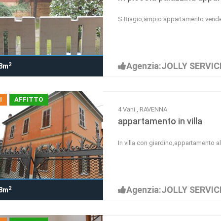
S.Biagio,ampio appartamento vende
Agenzia:JOLLY SERVIC
2
8m
I
AFFITTO
4 Vani , RAVENNA
appartamento in villa
In villa con giardino,appartamento a
Agenzia:JOLLY SERVIC
2
8m