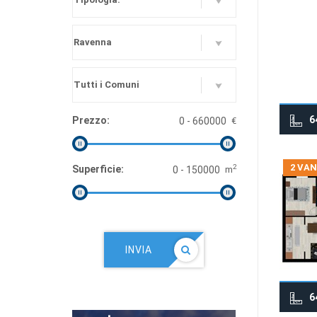
6
Prezzo:
€
2 VAN
2
Superficie:
m
INVIA
6