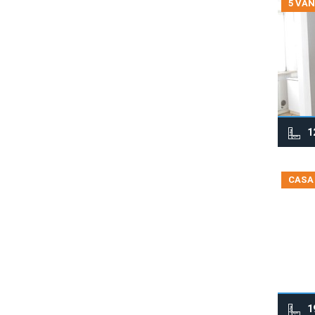
5 VAN
1
CASA
1