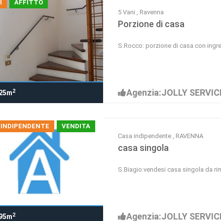
I
AFFITTO
5 Vani , Ravenna
Porzione di casa
S.Rocco: porzione di casa con ingr
Agenzia:JOLLY SERVIC
2
25m
 INDIPENDENTE
VENDITA
Casa indipendente , RAVENNA
casa singola
S.Biagio:vendesi casa singola da r
Agenzia:JOLLY SERVIC
2
95m