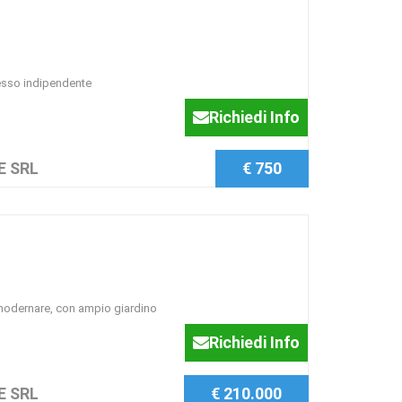
esso indipendente
Richiedi Info
E SRL
€ 750
imodernare, con ampio giardino
Richiedi Info
E SRL
€ 210.000