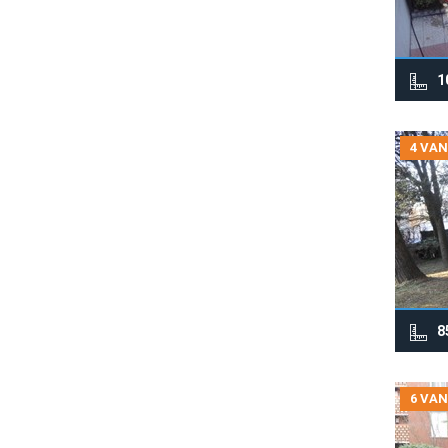
1
4 VAN
8
6 VAN