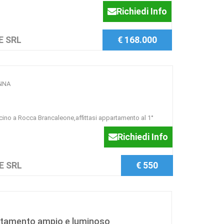
Richiedi Info
E SRL
€ 168.000
ENNA
icino a Rocca Brancaleone,affittasi appartamento al 1°
Richiedi Info
E SRL
€ 550
artamento ampio e luminoso