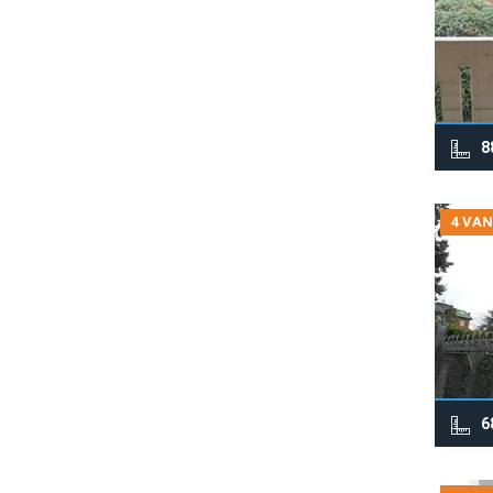
8
4 VAN
6