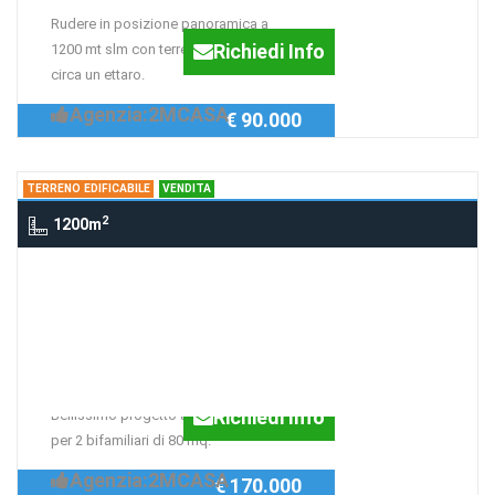
Rudere in posizione panoramica a
Richiedi Info
1200 mt slm con terreno annesso di
circa un ettaro.
Agenzia:2MCASA
€ 90.000
TERRENO EDIFICABILE
VENDITA
2
1200m
Terreno edificabile 7 km da Norcia,
NORCIA
Terreno con progetto
approvato
Richiedi Info
Bellissimo progetto a 7 km da Norcia
per 2 bifamiliari di 80 mq.
Agenzia:2MCASA
€ 170.000