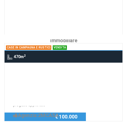
2 Vani Via Gramsci, FOLIGNO
Richiedi Info
Particolarissimo in centro storico
Agenzia:Di Sandro
€ 85.000
Immobiliare
CASE IN CAMPAGNA E RUSTICI
VENDITA
2
470m
Case in campagna e rustici 2 km da
Norcia, NORCIA
Casale Panoramico
Richiedi Info
Casale Panoramico da Ricostruire con
progetto approvato
Agenzia:2MCASA
€ 100.000