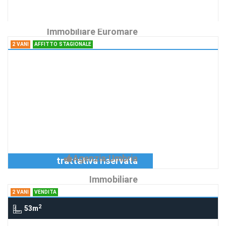
Agenzia:Agenzia
€ 145
Immobiliare Euromare
2 VANI
AFFITTO STAGIONALE
2 Vani via S. Maria, Grutti, Gualdo
Cattaneo, TODI
2 appartamenti in villa con
piscina
Richiedi Info
2 appartamenti in villa con piscina
vicinanze Todi - Montefalco
Agenzia:Umbria
trattativa riservata
Immobiliare
2 VANI
VENDITA
2
53m