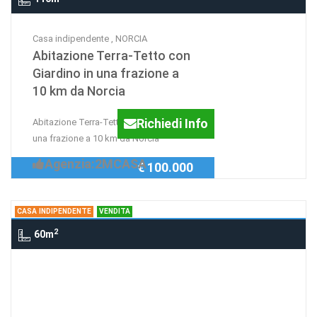
Casa indipendente , NORCIA
Abitazione Terra-Tetto con
Giardino in una frazione a
10 km da Norcia
Richiedi Info
Abitazione Terra-Tetto con Giardino in
una frazione a 10 km da Norcia
Agenzia:2MCASA
€ 100.000
CASA INDIPENDENTE
VENDITA
2
60m
Casa indipendente , PERUGIA
casa indipendente
Richiedi Info