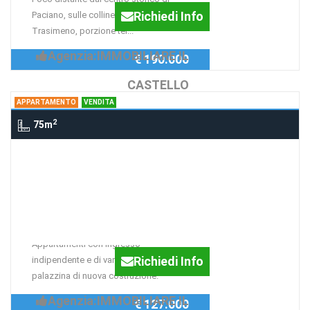
Richiedi Info
Paciano, sulle colline che circondano il
Trasimeno, porzione ter...
Agenzia:IMMOBILIARE IL
€ 190.000
CASTELLO
APPARTAMENTO
VENDITA
2
75m
Appartamento Castiglione del Lago,
CASTIGLIONE DEL LAGO
Appartamenti in zona
centralissima!! Rif. AP220
Appartamenti con ingresso
Richiedi Info
indipendente e di varie metrature su
palazzina di nuova costruzione.
Agenzia:IMMOBILIARE IL
€ 127.000