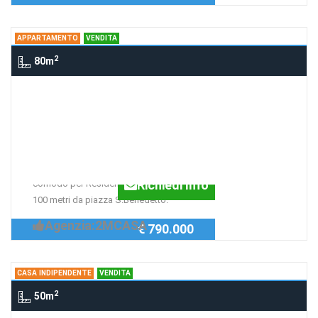
APPARTAMENTO
VENDITA
2
80m
Appartamento centro storico, NORCIA
Appartamento nel centro
storico
Appartamento in palazzo storico,
Richiedi Info
comodo per Residenza e Vacanze a
100 metri da piazza S.Benedetto.
Agenzia:2MCASA
€ 790.000
CASA INDIPENDENTE
VENDITA
2
50m