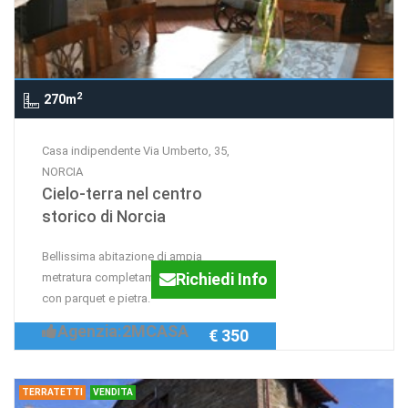
2
270m
Casa indipendente Via Umberto, 35,
NORCIA
Cielo-terra nel centro
storico di Norcia
Bellissima abitazione di ampia
Richiedi Info
metratura completamente ristrutturata
con parquet e pietra.
Agenzia:2MCASA
€ 350
TERRATETTI
VENDITA