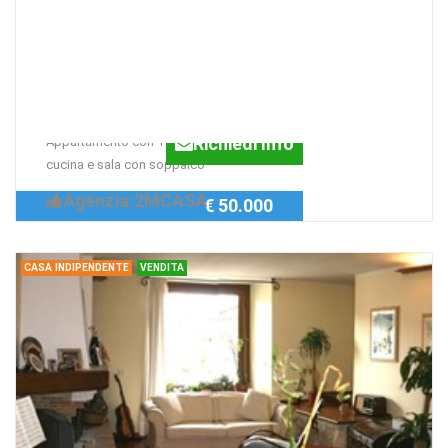
Casa indipendente Via Nottoria,
NORCIA
Appartamento
Caratteristico
Richiedi Info
Appartamento con 1 camera, 1 bagno,
cucina e sala con soppalco
Agenzia:2MCASA
€ 50.000
CASA INDIPENDENTE
VENDITA