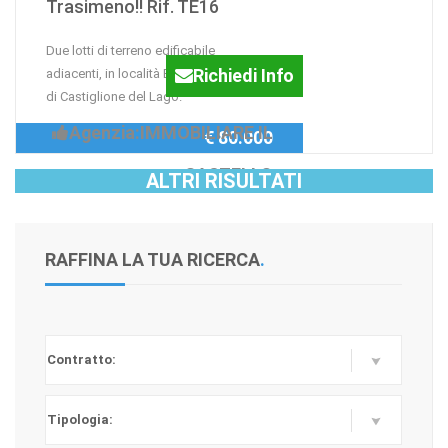
Trasimeno!! Rif. TE16
Due lotti di terreno edificabile
Richiedi Info
adiacenti, in località Bagnolo, alle porte
di Castiglione del Lago.
Agenzia:IMMOBILIARE IL
€ 80.000
CASTELLO
ALTRI RISULTATI
RAFFINA LA TUA RICERCA
.