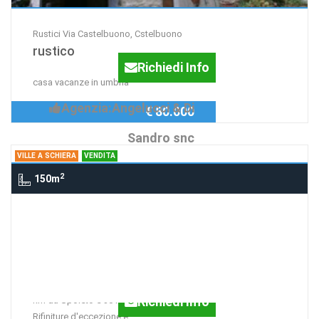
Rustici Via Castelbuono, Cstelbuono
rustico
Richiedi Info
casa vacanze in umbria
Agenzia:Angelucci & Di
€ 80.000
Sandro snc
VILLE A SCHIERA
VENDITA
2
150m
Ville a schiera SANT'ANATOLIA DI
NARCO, SPOLETO
Villette a schiera
Villetta a schiera lungo la Valnerina; 10
Richiedi Info
km da Spoleto e 30 km da Norcia.
Rifiniture d'eccezione e...