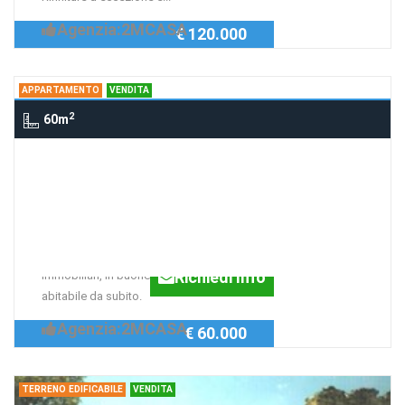
Agenzia:2MCASA
€ 120.000
APPARTAMENTO
VENDITA
2
60m
Appartamento FUORI PRECI, PRECI
Appartamento arredato
con Giardino
Parte di fabbricato con solo 2 unità
Richiedi Info
immobiliari, in buone condizione e
abitabile da subito.
Agenzia:2MCASA
€ 60.000
TERRENO EDIFICABILE
VENDITA