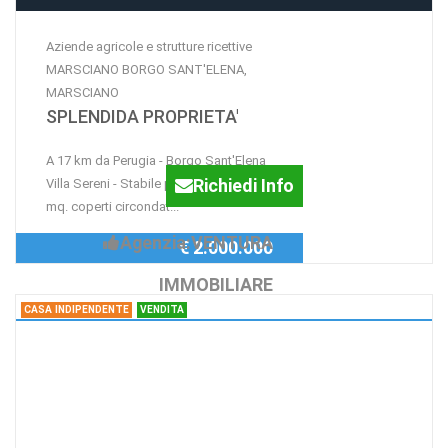
Aziende agricole e strutture ricettive
MARSCIANO BORGO SANT'ELENA,
MARSCIANO
SPLENDIDA PROPRIETA'
A 17 km da Perugia - Borgo Sant'Elena
Richiedi Info
Villa Sereni - Stabile padronale di 3000
mq. coperti circondat...
Agenzia:VENTURA
€ 2.000.000
IMMOBILIARE
CASA INDIPENDENTE
VENDITA
Casa indipendente Abeto, PRECI
Palazzo storico con
magazzini e terreni in una
frazione a 10 km da Norcia.