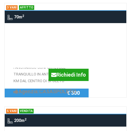
3 VANI
AFFITTO
2
70m
3 Vani loc Roselli (PG), Roselli di
spoleto
UMBRIA SPOLETO ROSELLI
IN ANTICO BORGO
PANORAMICO CONFORTEVOLE
Richiedi Info
TRANQUILLO IN ANTICO BORGO A 10
KM DAL CENTRO DI SPOLETO
Agenzia:CASASPOLETO
€ 300
5 VANI
VENDITA
2
200m