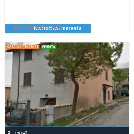
Richiedi Info
Palazzo storico con magazzini e terreni
in una frazione a 10 km da Norcia.
Agenzia:2MCASA
trattativa riservata
CASA INDIPENDENTE
VENDITA
2
110m