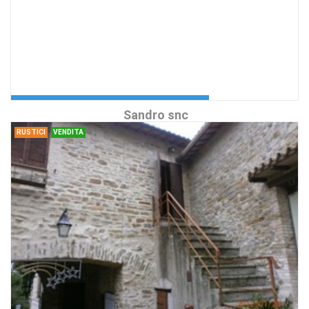
5 Vani , FOLIGNO
Centralissimo
Richiedi Info
Splendido appartamento in centro
Agenzia:Angelucci & Di
trattativa riservata
Sandro snc
RUSTICI
VENDITA