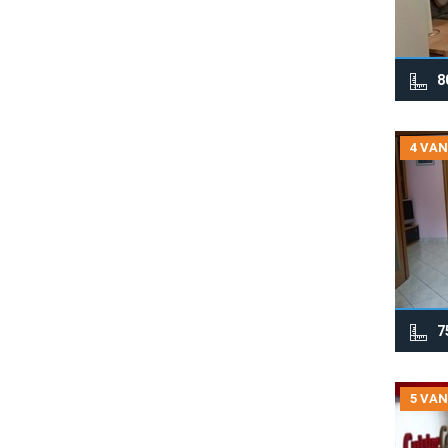
8
4 VAN
7
5 VAN