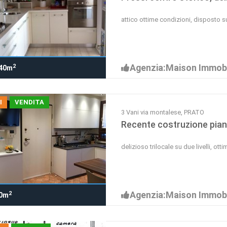
attico ottime condizioni, disposto su 
Agenzia:Maison Immobi
2
40m
I
VENDITA
3 Vani via montalese, PRATO
Recente costruzione pian
delizioso trilocale su due livelli, ott
Agenzia:Maison Immobi
2
0m