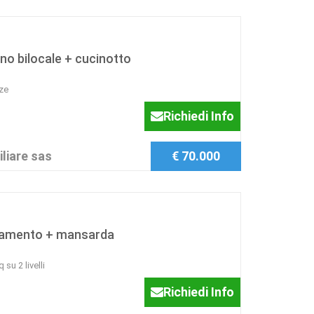
ano bilocale + cucinotto
ze
Richiedi Info
liare sas
€ 70.000
amento + mansarda
u 2 livelli
Richiedi Info