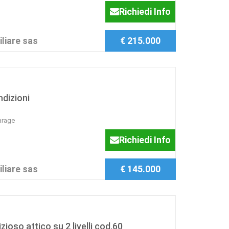
Richiedi Info
liare sas
€ 215.000
ndizioni
arage
Richiedi Info
liare sas
€ 145.000
zioso attico su 2 livelli cod.60