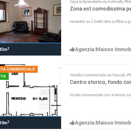
Casa indipendente via botticelli, PR
Zona est comodissima per
terratetto su 2 livelli oltre soffitta e 
Agenzia:Maison Immobi
2
43m
ITA COMMERCIALE
Vendita Commerciale via frascati, 
ITA
Centro storico, fondo c
locale commerciale con 4 vetrine z
Agenzia:Maison Immobi
2
10m