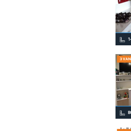
1
3 VAN
8