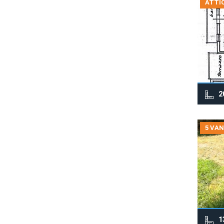
ATTIC
2
5 VAN
1