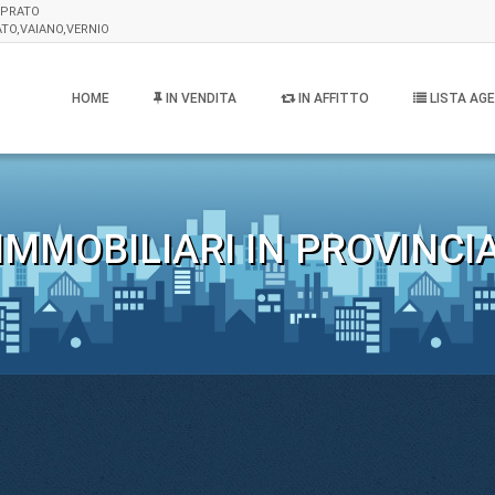
I PRATO
TO,VAIANO,VERNIO
HOME
IN VENDITA
IN AFFITTO
LISTA AGE
IMMOBILIARI IN PROVINCIA