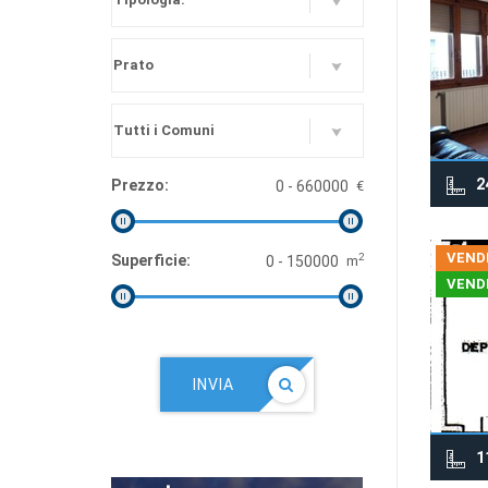
2
Prezzo:
€
VEND
2
Superficie:
m
VEND
INVIA
1