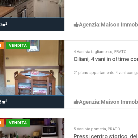
Agenzia:Maison Immobi
2
0m
I
VENDITA
4 Vani via tagliamento, PRATO
Ciliani, 4 vani in ottime co
2° piano appartamento 4 vani con g
Agenzia:Maison Immobi
2
5m
I
VENDITA
5 Vani via pomeria, PRATO
Pressi centro storico, deli