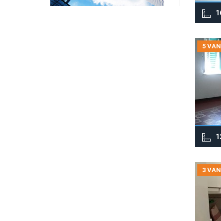
1
5 VAN
1
3 VAN