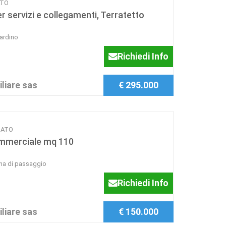
ATO
 servizi e collegamenti, Terratetto
giardino
Richiedi Info
liare sas
€ 295.000
PRATO
ommerciale mq 110
ona di passaggio
Richiedi Info
liare sas
€ 150.000