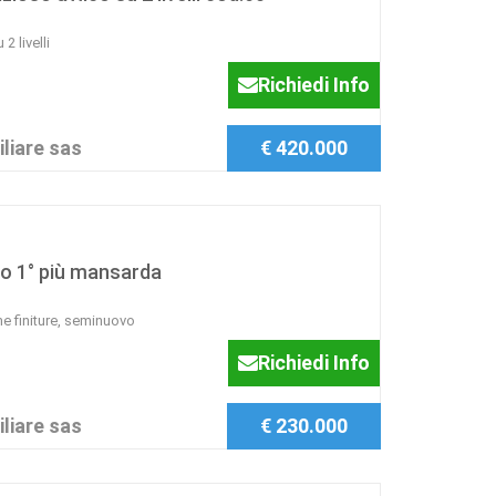
2 livelli
Richiedi Info
liare sas
€ 420.000
o 1° più mansarda
ime finiture, seminuovo
Richiedi Info
liare sas
€ 230.000