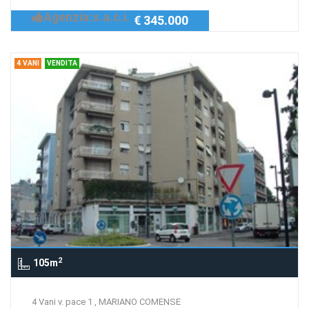
Agenzia:s.a.c.i.
€ 345.000
4 VANI
VENDITA
2
105m
4 Vani v. pace 1 , MARIANO COMENSE