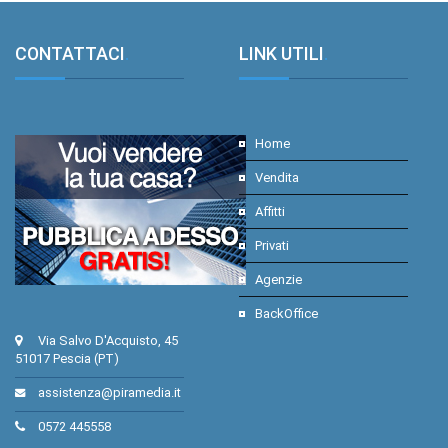
CONTATTACI
.
LINK UTILI
.
Home
Vendita
Affitti
Privati
Agenzie
BackOffice
Via Salvo D'Acquisto, 45
51017 Pescia (PT)
assistenza@piramedia.it
0572 445558