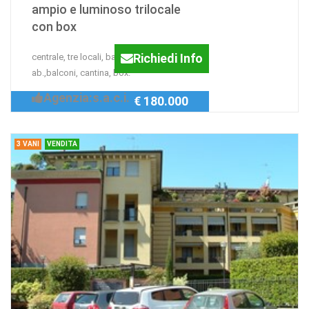
ampio e luminoso trilocale
con box
Richiedi Info
centrale, tre locali, bagno, cucina
ab.,balconi, cantina, box.
Agenzia:s.a.c.i.
€ 180.000
3 VANI
VENDITA