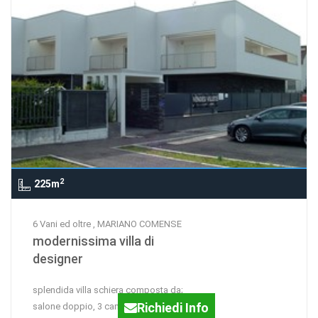
2
225m
6 Vani ed oltre , MARIANO COMENSE
modernissima villa di
designer
splendida villa schiera composta da;
Richiedi Info
salone doppio, 3 camere, 3 bagni, 3