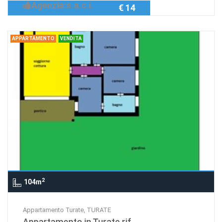
Agenzia:s.a.c.i.
€ 14
APPARTAMENTO
VENDITA
2
104m
Appartamento Turate, TURATE
Appartamento in Turate rif.