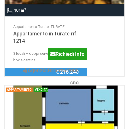
2
101m
Appartamento Turate, TURATE
Appartamento in Turate rif.
1214
Richiedi Info
3 locali + doppi servizi + terrazzo +
box e cantina
Agenzia:Brianza 2000
€ 216.240
snc
APPARTAMENTO
VENDITA