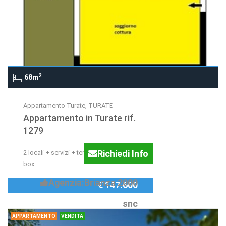
2
68m
Appartamento Turate, TURATE
Appartamento in Turate rif.
1279
Richiedi Info
2 locali + servizi + terrazzo + cantina e
box
Agenzia:Brianza 2000
€ 147.600
snc
APPARTAMENTO
VENDITA