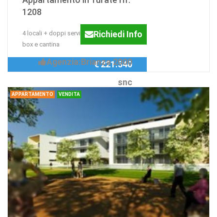
1208
Richiedi Info
4 locali + doppi servizi + giardino +
box e cantina
Agenzia:Brianza 2000
€ 221.340
snc
APPARTAMENTO
VENDITA