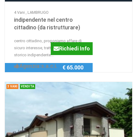
4 Vani , LAMBRUGO
indipendente nel centro
cittadino (da ristrutturare)
centro cittadino, proponiamo affare di
Richiedi Info
sicuro interesse, trattasi di fabbricato
storico indipendente...
Agenzia:s.a.c.i.
€ 65.000
3 VANI
VENDITA