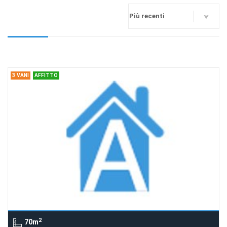
3 VANI
AFFITTO
2
70m