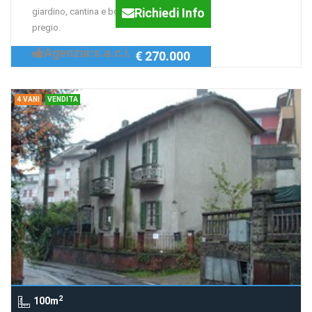
Richiedi Info
giardino, cantina e box ,finiture di
pregio.
Agenzia:s.a.c.i.
€ 270.000
4 VANI
VENDITA
2
100m