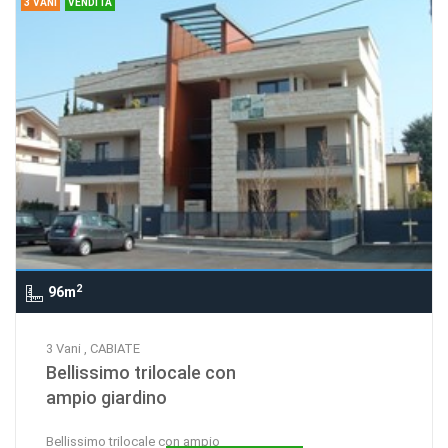
3 VANI
VENDITA
2
96m
3 Vani , CABIATE
Bellissimo trilocale con
ampio giardino
Bellissimo trilocale con ampio