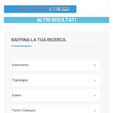
Agenzia:Brianza 2000
€ 118.320
snc
ALTRI RISULTATI
RAFFINA LA TUA RICERCA
.