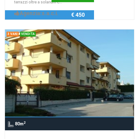
terrazzi oltre a solarium c...
Agenzia:s.a.c.i.
€ 450
3 VANI
VENDITA
2
80m