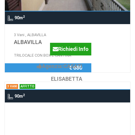
2
90m
3 Vani , ALBAVILLA
ALBAVILLA
Richiedi Info
TRILOCALE CON BOX E CANTINA
Agenzia:CASATI
€ 680
ELISABETTA
3 VANI
AFFITTO
2
90m
3 Vani , COMO
COMO fraz. LORA
Richiedi Info
Trilocale