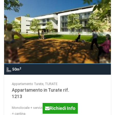
2
50m
Appartamento Turate, TURATE
Appartamento in Turate rif.
1213
Richiedi Info
Monolocale + servizi + terrazzo + box
+ cantina