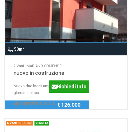
2
50m
2 Vani , MARIANO COMENSE
nuovo in costruzione
Richiedi Info
Nuovo due locali ampia metratura con
giardino, e box
Agenzia:s.a.c.i.
€ 126.000
6 VANI ED OLTRE
VENDITA