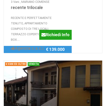
3 Vani , MARIANO COMENSE
recente trilocale
RECENTE E PERFETTAMENTE
TENUTO, APPARTAMENTO
COMPOSTO DI TRE LOCALI,
Richiedi Info
TERRAZZO COPERTO, BALCONE,
BOX....
Agenzia:s.a.c.i.
€ 139.000
6 VANI ED OLTRE
VENDITA