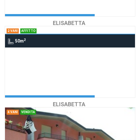
Agenzia:CASATI
€ 600
ELISABETTA
2 VANI
AFFITTO
2
50m
2 Vani , COMO
COMO
Richiedi Info
Bilocale arredato
Agenzia:CASATI
€ 500
ELISABETTA
4 VANI
VENDITA