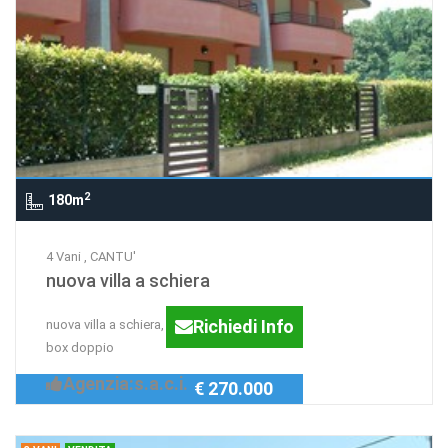
2
180m
4 Vani , CANTU'
nuova villa a schiera
Richiedi Info
nuova villa a schiera, con giardino e
box doppio
Agenzia:s.a.c.i.
€ 270.000