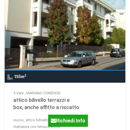
2
155m
4 Vani , MARIANO COMENSE
attico bilivello terrazzi e
box, anche affitto a riscatto
Richiedi Info
nuovo, attico bilivello di ampia
metratura con terrazzi e box