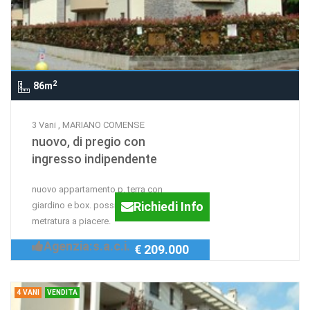
2
86m
3 Vani , MARIANO COMENSE
nuovo, di pregio con
ingresso indipendente
nuovo appartamento p. terra con
Richiedi Info
giardino e box. possibilità taverna
metratura a piacere.
Agenzia:s.a.c.i.
€ 209.000
4 VANI
VENDITA