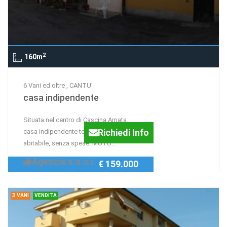
2
160m
6 Vani ed oltre , CANTU'
casa indipendente
Situata nel centro di Cascina Amata,
Richiedi Info
casa indipendente terra cielo. Già
abitabile, senza spese. MUTU...
Agenzia:s.a.c.i.
€ 159.000
3 VANI
VENDITA