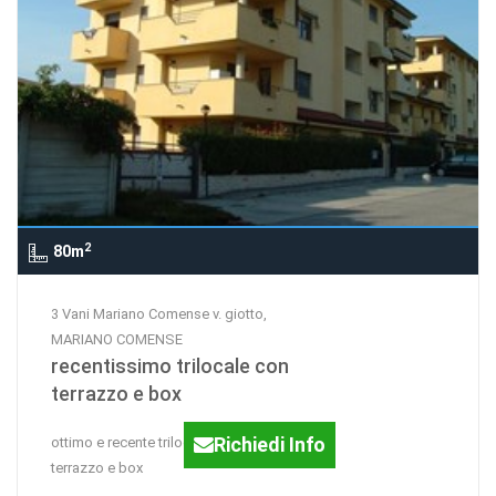
2
80m
3 Vani Mariano Comense v. giotto,
MARIANO COMENSE
recentissimo trilocale con
terrazzo e box
Richiedi Info
ottimo e recente trilocale con ampio
terrazzo e box