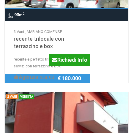
2
90m
3 Vani , MARIANO COMENSE
recente trilocale con
terrazzino e box
Richiedi Info
recente e perfetto trilocale doppi
servizi con terrazzino e box
Agenzia:s.a.c.i.
€ 180.000
2 VANI
VENDITA