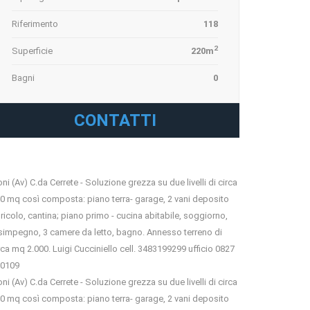
Riferimento
118
2
Superficie
220m
Bagni
0
CONTATTI
oni (Av) C.da Cerrete - Soluzione grezza su due livelli di circa
0 mq così composta: piano terra- garage, 2 vani deposito
ricolo, cantina; piano primo - cucina abitabile, soggiorno,
simpegno, 3 camere da letto, bagno. Annesso terreno di
rca mq 2.000. Luigi Cucciniello cell. 3483199299 ufficio 0827
0109
oni (Av) C.da Cerrete - Soluzione grezza su due livelli di circa
0 mq così composta: piano terra- garage, 2 vani deposito