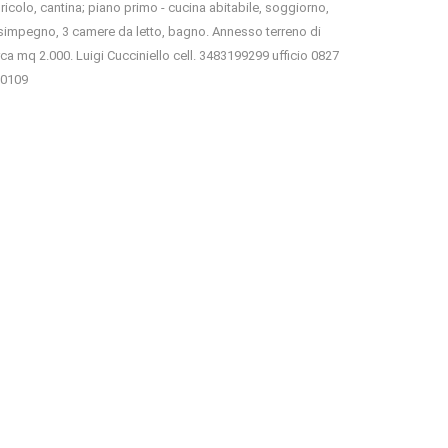
ricolo, cantina; piano primo - cucina abitabile, soggiorno,
simpegno, 3 camere da letto, bagno. Annesso terreno di
rca mq 2.000. Luigi Cucciniello cell. 3483199299 ufficio 0827
0109