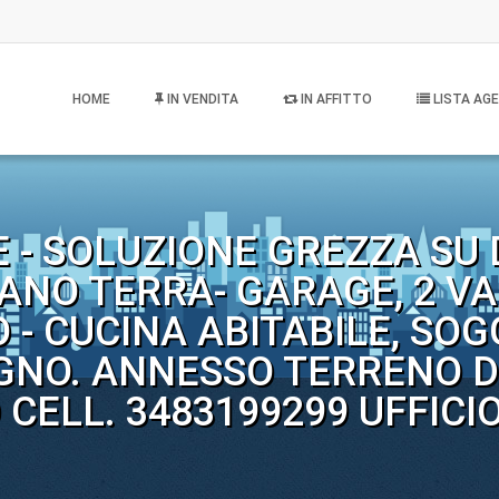
HOME
IN VENDITA
IN AFFITTO
LISTA AGE
E - SOLUZIONE GREZZA SU D
ANO TERRA- GARAGE, 2 VA
 - CUCINA ABITABILE, SOG
NO. ANNESSO TERRENO DI 
 CELL. 3483199299 UFFICIO