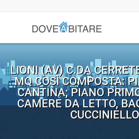
LIONI (AV) C.DA CERRET
MQ COSÌ COMPOSTA: PI
CANTINA; PIANO PRIMO
CAMERE DA LETTO, BAG
CUCCINIELLO