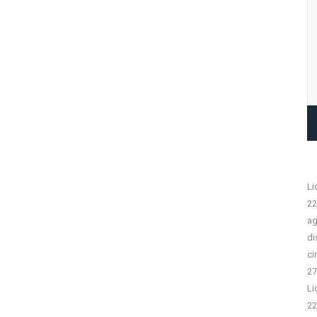
Li
22
ag
di
ci
27
Li
22