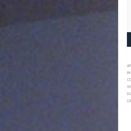
A
IN
C
VI
DU
CA