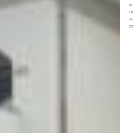
pe
Cl
ww
03