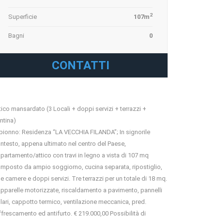
2
Superficie
107m
Bagni
0
CONTATTI
tico mansardato (3 Locali + doppi servizi + terrazzi +
ntina)
bionno: Residenza “LA VECCHIA FILANDA”; In signorile
ntesto, appena ultimato nel centro del Paese,
partamento/attico con travi in legno a vista di 107 mq
mposto da ampio soggiorno, cucina separata, ripostiglio,
e camere e doppi servizi. Tre terrazzi per un totale di 18 mq.
pparelle motorizzate, riscaldamento a pavimento, pannelli
lari, cappotto termico, ventilazione meccanica, pred.
ffrescamento ed antifurto. € 219.000,00 Possibilità di