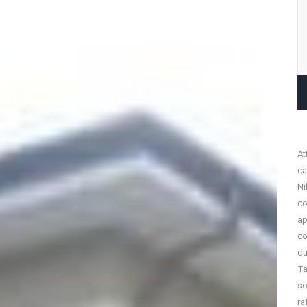
At
ca
Ni
co
ap
co
du
Ta
so
ra