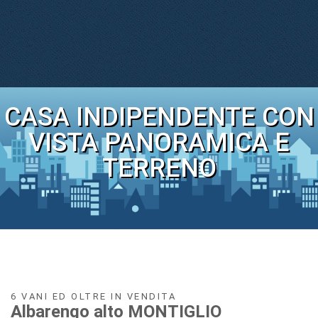
CASA INDIPENDENTE CON
VISTA PANORAMICA E
TERRENO
6 VANI ED OLTRE IN VENDITA
Albarengo alto MONTIGLIO