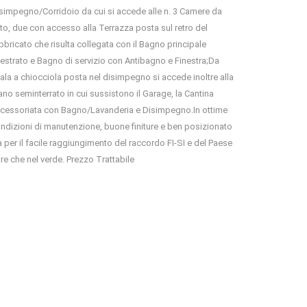
simpegno/Corridoio da cui si accede alle n. 3 Camere da
tto, due con accesso alla Terrazza posta sul retro del
bbricato che risulta collegata con il Bagno principale
nestrato e Bagno di servizio con Antibagno e Finestra;Da
ala a chiocciola posta nel disimpegno si accede inoltre alla
ano seminterrato in cui sussistono il Garage, la Cantina
cessoriata con Bagno/Lavanderia e Disimpegno.In ottime
ndizioni di manutenzione, buone finiture e ben posizionato
a per il facile raggiungimento del raccordo FI-SI e del Paese
tre che nel verde. Prezzo Trattabile