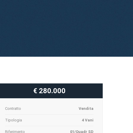
€ 280.000
Contratto
Vendita
Tipologia
4 Vani
Riferimento
01/Quadr SD