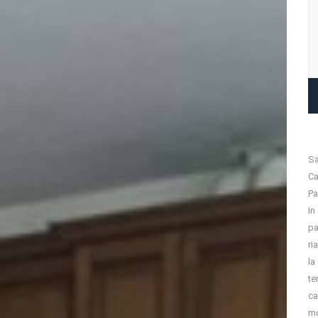
Sa
Ca
Pa
In
pa
ri
la
te
ca
mq