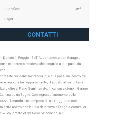
2
Superficie
0m
Bagni
CONTATTI
n Donato in Poggio - Bell' Appartamento con Garage e
ntina in contesto residenziale tranquillo a due passi dal
ese
 contesto residenziale tranquillo, a due passi dal centro del
ese, ampio e bell'Appartamento, disposto al Piano Terra
alzato oltre al Piano Seminterrato, in cui sussistono il Garage,
 Cantina ed un Bagno. Con Ingresso autonomo dalla
rrazza, l'immobile si compone di: n.1 Soggiorno con
minetto aperto con la Sala da pranzo e l'angolo cottura, di
. 40 ca, dotato di grazioso balconcino, n.1