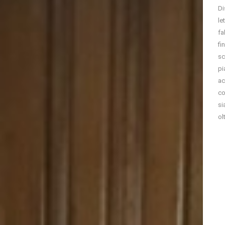
Di
le
fa
fi
sc
pi
ac
co
si
ol