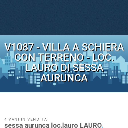
V1087 - VILLA A SCHIERA
CON TERRENO - LOC.
LAURO DI SESSA
AURUNCA
4 VANI IN VENDITA
sessa aurunca loc.lauro LAURO
.