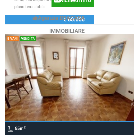
Richiedi Info
piano terra abbia...
Agenzia:DEACASA
€ 60.000
IMMOBILIARE
5 VANI
VENDITA
2
85m