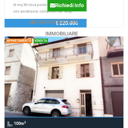
Richiedi Info
di mq.90 circa posto al piano primo
con ascensore, composto da : amp...
Agenzia:DEACASA
€ 220.000
IMMOBILIARE
APPARTAMENTO
VENDITA
2
100m