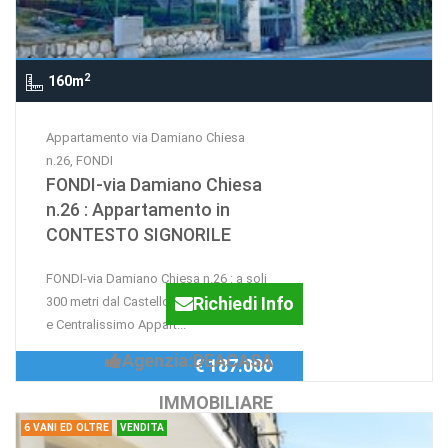
2
160m
Appartamento via Damiano Chiesa
n.26, FONDI
FONDI-via Damiano Chiesa
n.26 : Appartamento in
CONTESTO SIGNORILE
FONDI-via Damiano Chiesa n.26 : a soli
Richiedi Info
300 metri dal Castello Baronale,Ampio
e Centralissimo Appart...
Agenzia:DEACASA
€ 187.000
IMMOBILIARE
6 VANI ED OLTRE
VENDITA