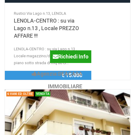
Rustici Via Lago n.13, LENOLA
LENOLA-CENTRO : su via
Lago n.13 , Locale PREZZO
AFFARE !!!
LENOLA-CENTRO : su via Lago n.13 ,
Richiedi Info
Locale magazzino/deposito posto al
piano sotto strada di mq 80 ci...
Agenzia:DEACASA
€ 15.000
IMMOBILIARE
6 VANI ED OLTRE
VENDITA