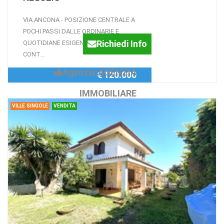
VIA ANCONA - POSIZIONE CENTRALE A
POCHI PASSI DALLE ORDINARIE E
Richiedi Info
QUOTIDIANE ESIGENZE E SERVIZI -
CONT...
Agenzia:AGENZIA
€ 120.000
IMMOBILIARE
VILLE SINGOLE
VENDITA
QUATTROSTRADE