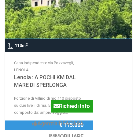
2
110m
Casa indipendente via Pozzavegli,
LENOLA
Lenola : A POCHI KM DAL
MARE DI SPERLONGA
Porzione di Villino di mq.110 disposto
Richiedi Info
su due livelli di ma. 55 a livello,
composto da: ampio soggio...
Agenzia:DEACASA
€ 115.000
IMMOBILIARE