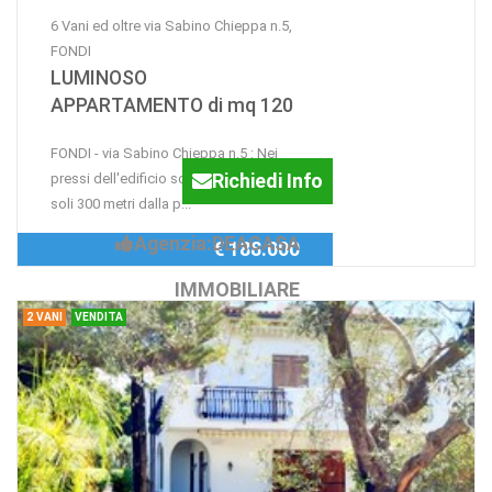
6 Vani ed oltre via Sabino Chieppa n.5,
FONDI
LUMINOSO
APPARTAMENTO di mq 120
FONDI - via Sabino Chieppa n.5 : Nei
Richiedi Info
pressi dell'edificio scolastico Aspri, a
soli 300 metri dalla p...
Agenzia:DEACASA
€ 188.000
IMMOBILIARE
2 VANI
VENDITA