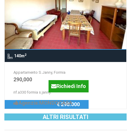
2
140m
Appartamento S.Janny, Formia
290,000
Richiedi Info
rif.a330 formia s.janny:
Agenzia:MONDOCASA
€ 290.000
ALTRI RISULTATI