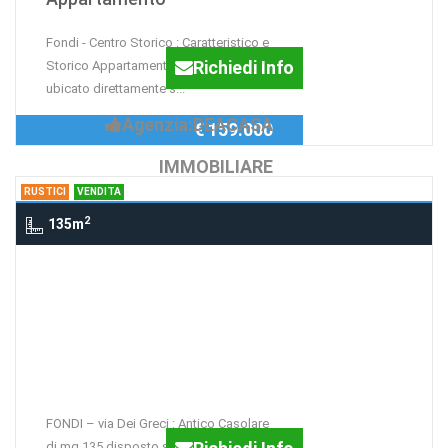
Fondi - Centro Storico : Caratteristico e
Richiedi Info
Storico Appartamento di mq 80 circa
ubicato direttamente s...
Agenzia:DEACASA
€ 159.000
IMMOBILIARE
RUSTICI
VENDITA
2
135m
Rustici via Dei Greci, FONDI
RUSTICO CASALE CON
GIARDINO via Dei Greci -
RISTRUTTURARE CON
BONUS EDILIZIO AL 50%
FONDI – via Dei Greci : Antico Casolare
di mq.135 disposto su 2 livelli di cui al