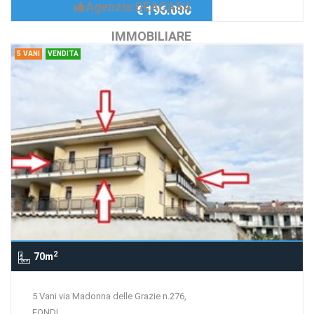
Agenzia:DEACASA
€ 196.000
IMMOBILIARE
5 VANI
VENDITA
2
70m
5 Vani via Madonna delle Grazie n.276,
FONDI