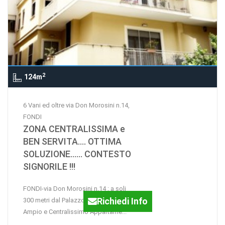
2
124m
6 Vani ed oltre via Don Morosini n.14,
FONDI
ZONA CENTRALISSIMA e
BEN SERVITA.... OTTIMA
SOLUZIONE...... CONTESTO
SIGNORILE !!!
FONDI-via Don Morosini n.14 : a soli
Richiedi Info
300 metri dal Palazzo Comunale,
Ampio e Centralissimo Appartame...