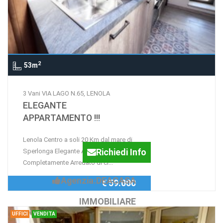
2
53m
3 Vani VIA LAGO N.65, LENOLA
ELEGANTE
APPARTAMENTO !!!
Lenola Centro a soli 20 Km dal mare di
Richiedi Info
Sperlonga Elegante Appartamento
Completamente Arredato di ci...
Agenzia:DEACASA
€ 59.000
IMMOBILIARE
UFFICI
VENDITA