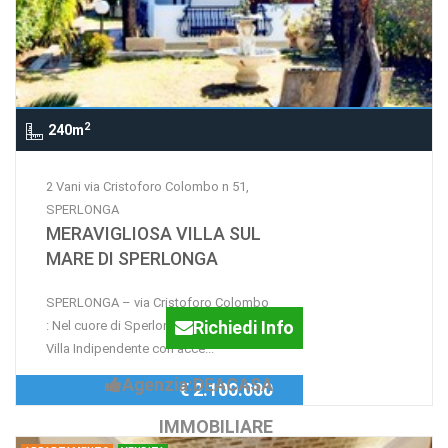
2
240m
2 Vani via Cristoforo Colombo n 51,
SPERLONGA
MERAVIGLIOSA VILLA SUL
MARE DI SPERLONGA
SPERLONGA – via Cristoforo Colombo
Richiedi Info
: Nel cuore di Sperlonga, PRESTIGIOSA
Villa Indipendente con acce...
Agenzia:DEACASA
€ 2.100.000
IMMOBILIARE