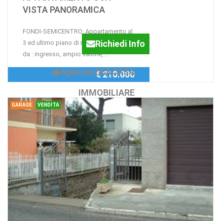
VISTA PANORAMICA
FONDI-SEMICENTRO: Appartamento al
Richiedi Info
3 ed ultimo piano di mq.115 composto
da : ingresso, ampio salone, ...
Agenzia:DEACASA
€ 210.000
IMMOBILIARE
GARAGE
VENDITA