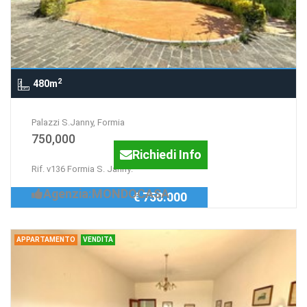
2
480m
Palazzi S.Janny, Formia
750,000
Richiedi Info
Rif. v136 Formia S. Janny:
Agenzia:MONDOCASA
€ 750.000
APPARTAMENTO
VENDITA