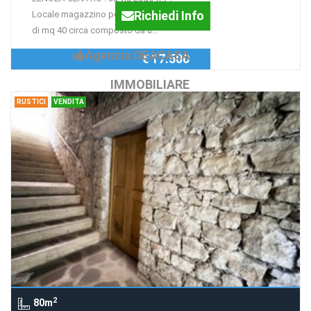
Richiedi Info
Locale magazzino posto al piano terra
di mq 40 circa composto da u...
Agenzia:DEACASA
€ 17.500
IMMOBILIARE
RUSTICI
VENDITA
2
80m