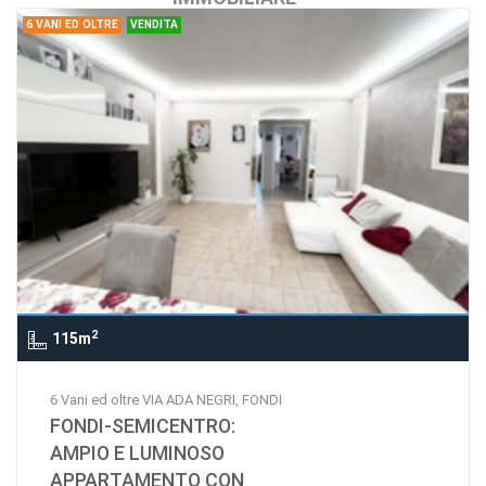
6 VANI ED OLTRE
VENDITA
2
115m
6 Vani ed oltre VIA ADA NEGRI, FONDI
FONDI-SEMICENTRO:
AMPIO E LUMINOSO
APPARTAMENTO CON