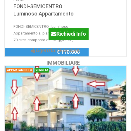
FONDI-SEMICENTRO :
Luminoso Appartamento
FONDI-SEMICENTRO : Luminoso
Richiedi Info
Appartamento al piano secondo di mq.
70 circa composto da : soggiorno , ...
Agenzia:DEACASA
€ 110.000
IMMOBILIARE
APPARTAMENTO
VENDITA