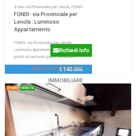
5 Vani via Provinciale per Lenola, FONDI
FONDI- via Provinciale per
Lenola : Luminoso
Appartamento
FONDI- via Provinciale per Lenola :
Richiedi Info
Luminoso Appartamento di mq.85
posto al secondo piano composto ...
Agenzia:DEACASA
€ 140.000
IMMOBILIARE
3 VANI
VENDITA