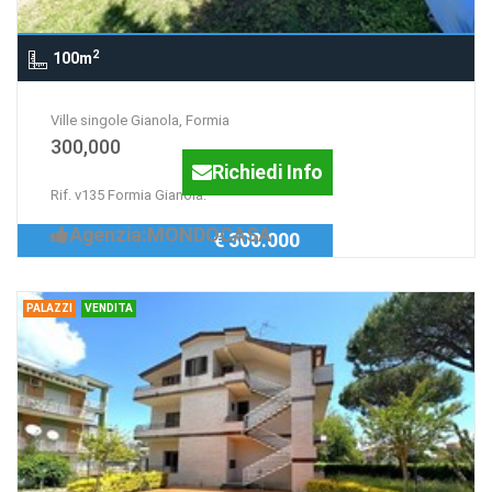
2
100m
Ville singole Gianola, Formia
300,000
Richiedi Info
Rif. v135 Formia Gianola:
Agenzia:MONDOCASA
€ 300.000
PALAZZI
VENDITA