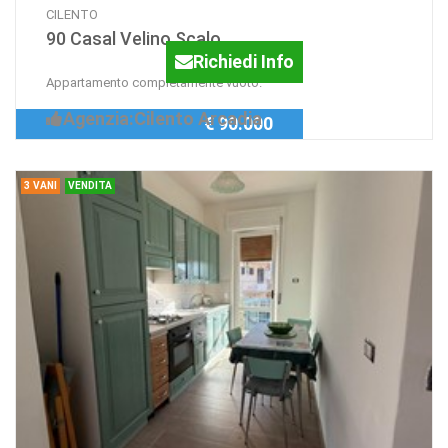
CILENTO
90 Casal Velino Scalo
Richiedi Info
Appartamento completamente vuoto.
Agenzia:Cilento Arcadia
€ 90.000
3 VANI
VENDITA