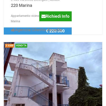
220 Marina
Richiedi Info
Appartamento vicino al mare Ascea
Marina
Agenzia:Cilento Arcadia
€ 220.000
3 VANI
VENDITA