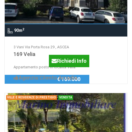
2
90m
3 Vani Via Porta Rosa 29 , ASCEA
169 Velia
Richiedi Info
Appartamento posto in località Velia
Agenzia:Cilento Arcadia
€ 169.000
VILLE E RESIDENZE DI PRESTIGIO
VENDITA