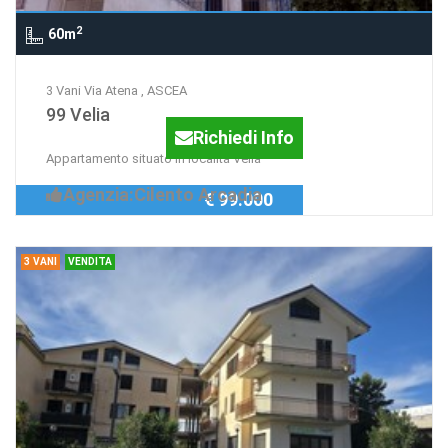
2
60m
3 Vani Via Atena , ASCEA
99 Velia
Richiedi Info
Appartamento situato in località Velia
Agenzia:Cilento Arcadia
€ 99.000
3 VANI
VENDITA