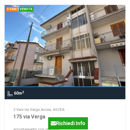
3 VANI
VENDITA
2
60m
3 Vani via Verga Ascea, ASCEA
175 via Verga
Richiedi Info
appartamento con giardino