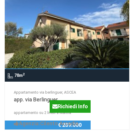
2
78m
Appartamento via berlinguer, ASCEA
app. via Berlinguer
Richiedi Info
appartamento su 2 livelli a Marina
Agenzia:Cilento Arcadia
€ 289.000