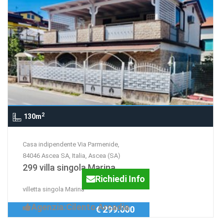
2
130m
Casa indipendente Via Parmenide,
84046 Ascea SA, Italia, Ascea (SA)
299 villa singola Marina
Richiedi Info
villetta singola Marina
Agenzia:Cilento Arcadia
€ 299.000