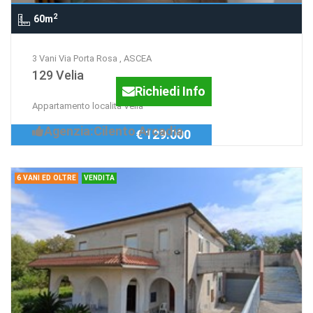
2
60m
3 Vani Via Porta Rosa , ASCEA
129 Velia
Richiedi Info
Appartamento località Velia
Agenzia:Cilento Arcadia
€ 129.000
6 VANI ED OLTRE
VENDITA