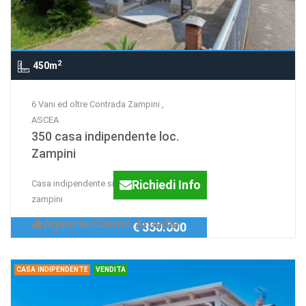
2
450m
6 Vani ed oltre Contrada Zampini ,
ASCEA
350 casa indipendente loc.
Zampini
Richiedi Info
Casa indipendente situata a contrada
zampini
Agenzia:Cilento Arcadia
€ 350.000
CASA INDIPENDENTE
VENDITA