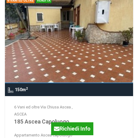
6 VANI ED OLTRE
VENDITA
2
150m
6 Vani ed oltre Via Chiusa Ascea ,
ASCEA
185 Ascea Capoluogo
Richiedi Info
Appartamento Ascea capoluogo