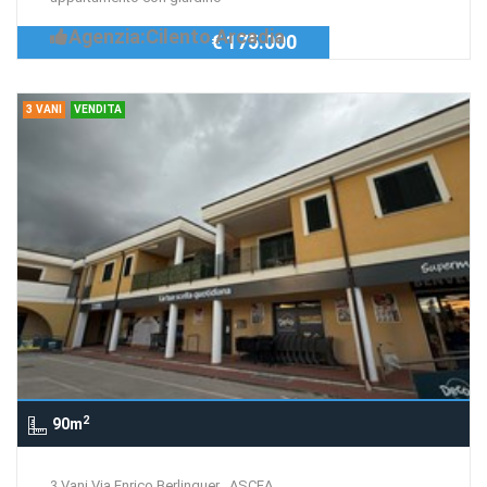
Agenzia:Cilento Arcadia
€ 175.000
3 VANI
VENDITA
2
90m
3 Vani Via Enrico Berlinguer , ASCEA