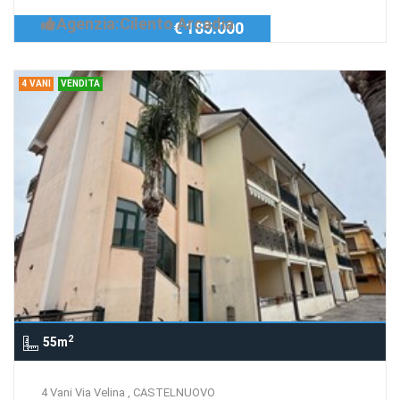
Agenzia:Cilento Arcadia
€ 185.000
4 VANI
VENDITA
2
55m
4 Vani Via Velina , CASTELNUOVO