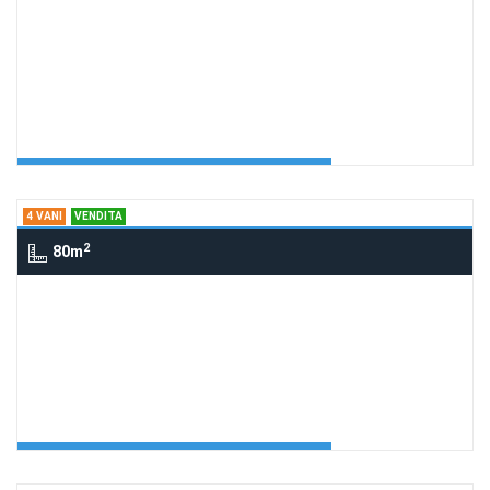
3 Vani via Maiuri, ASCEA
199 app. Marina
Richiedi Info
appartamento Marina 199
Agenzia:Cilento Arcadia
€ 199.000
4 VANI
VENDITA
2
80m
4 Vani via parmenide, ASCEA
199 app. via Parmenide
Richiedi Info
appartamento secondo piano Marina
Agenzia:Cilento Arcadia
€ 199.000