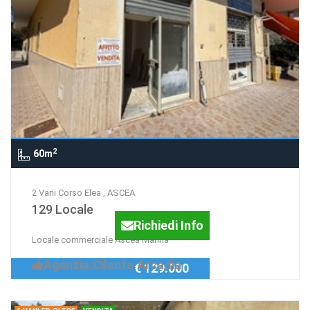
2
60m
2 Vani Corso Elea , ASCEA
129 Locale
Richiedi Info
Locale commerciale Ascea Marina
Agenzia:Cilento Arcadia
€ 129.000