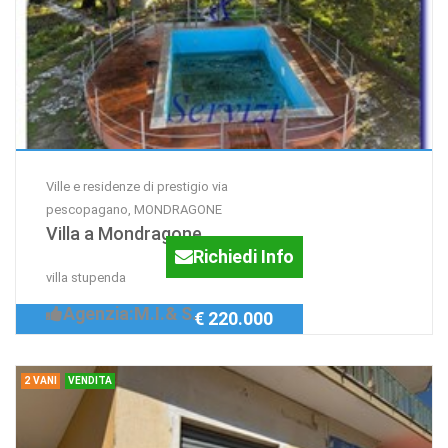
Ville e residenze di prestigio via
pescopagano, MONDRAGONE
Villa a Mondragone
Richiedi Info
villa stupenda
Agenzia:M.I.& S.
€ 220.000
2 VANI
VENDITA