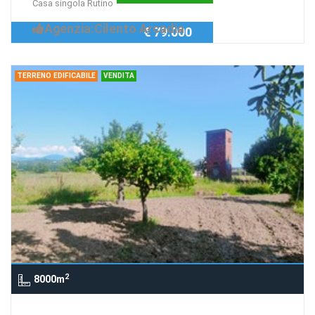
Casa singola Rutino
Agenzia:Cilento Arcadia
€ 79.000
TERRENO EDIFICABILE
VENDITA
2
8000m