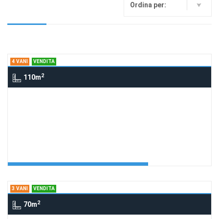
Ordina per:
4 VANI
VENDITA
2
110m
4 Vani via Maiuri, ASCEA
259 app. Marina
Richiedi Info
Appartamento Marina 259
Agenzia:Cilento Arcadia
€ 259.000
3 VANI
VENDITA
2
70m