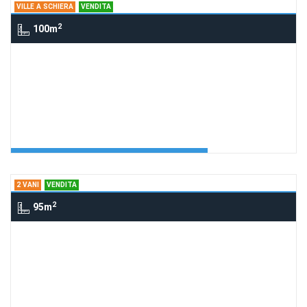
VILLE A SCHIERA
VENDITA
2
100m
Ville a schiera via Olivella, CENTOLA
villetta in parco Olivella
Richiedi Info
Villetta in parco
Agenzia:Cilento Arcadia
€ 250.000
2 VANI
VENDITA
2
95m
2 Vani Via Chiusa, Ascea SA, Italia,
ASCEA
mansarda Ascea cap. 105
Richiedi Info