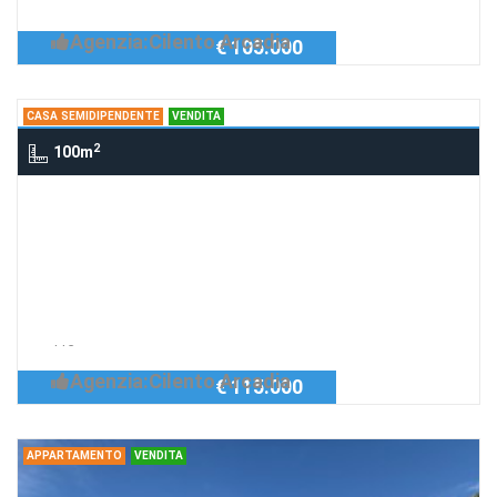
mansarda Ascea 1065
Agenzia:Cilento Arcadia
€ 105.000
CASA SEMIDIPENDENTE
VENDITA
2
100m
Casa semidipendente Via Chiusa,
Ascea SA, Italia, ASCEA
villetta Ascea cap. 115
Richiedi Info
villetta semi indipendente Ascea cap.
115
Agenzia:Cilento Arcadia
€ 115.000
APPARTAMENTO
VENDITA