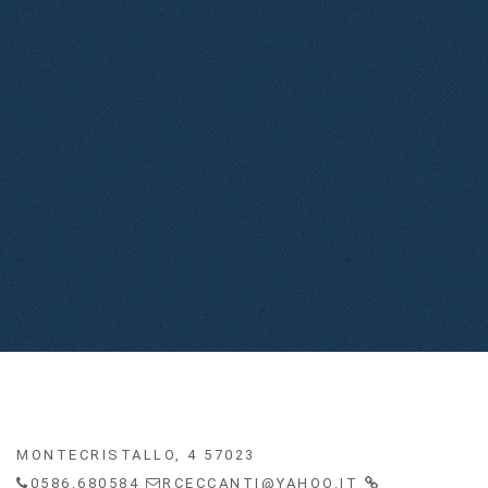
MONTECRISTALLO, 4 57023
0586.680584
RCECCANTI@YAHOO.IT