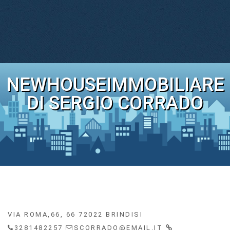
NEWHOUSEIMMOBILIARE
DI SERGIO CORRADO
VIA ROMA,66, 66 72022 BRINDISI
3281482257
SCORRADO@EMAIL.IT