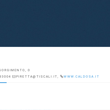
ISORGIMENTO, 0
83004
PIRETTA@TISCALI.IT,
WWW.CALDOSA.IT