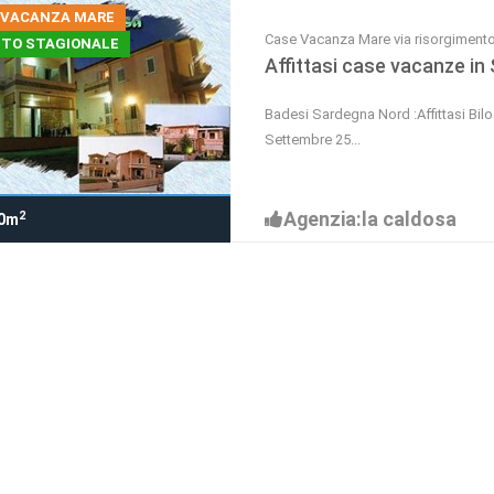
 VACANZA MARE
Case Vacanza Mare via risorgimen
TTO STAGIONALE
Affittasi case vacanze in
Badesi Sardegna Nord :Affittasi Biloc
Settembre 25...
Agenzia:la caldosa
2
0m