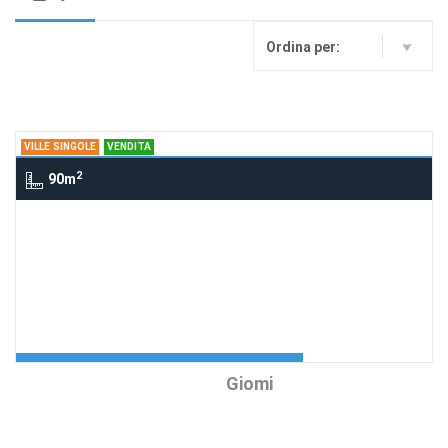
Ordina per:
VILLE SINGOLE
VENDITA
2
90m
Ville singole , SAN VINCENZO
Villetta con parco a Mt 50
dal Mare
Richiedi Info
Agenzia:Immobiliare
€ 500.000
Giomi