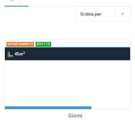
Ordina per:
APPARTAMENTO
AFFITTO
2
45m
Appartamento , SAN VINCENZO
Bilocale a Mt. 100 dal Mare
Pl 4+2
Richiedi Info
Agenzia:Immobiliare
nd
Giomi