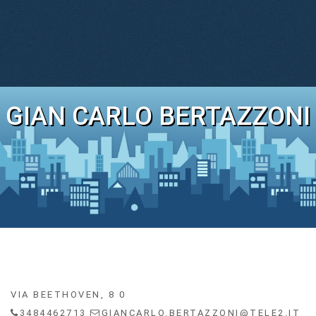
GIAN CARLO BERTAZZONI
VIA BEETHOVEN, 8 0
3484462713
GIANCARLO.BERTAZZONI@TELE2.IT