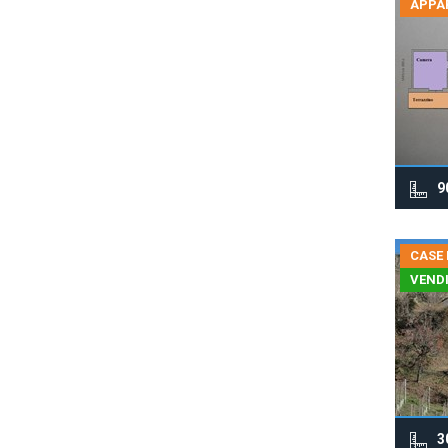
APPA
9
CASE 
VEND
3