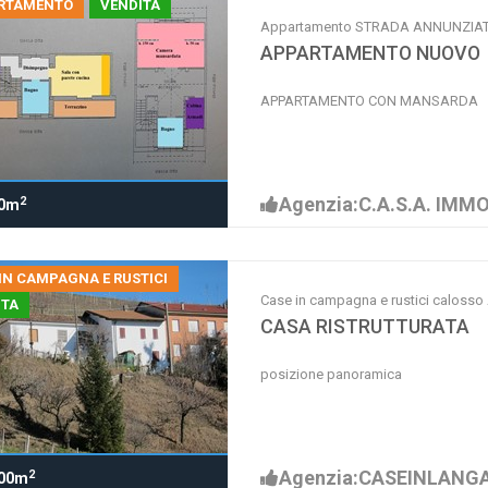
RTAMENTO
VENDITA
Appartamento STRADA ANNUNZIA
APPARTAMENTO NUOVO
APPARTAMENTO CON MANSARDA
Agenzia:C.A.S.A. IMMO
2
0m
IN CAMPAGNA E RUSTICI
Case in campagna e rustici calosso 
ITA
CASA RISTRUTTURATA
posizione panoramica
Agenzia:CASEINLANG
2
00m