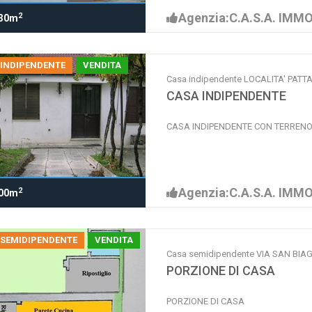
Agenzia:C.A.S.A. IMMO
2
30m
 INDIPENDENTE
VENDITA
Casa indipendente LOCALITA' PAT
CASA INDIPENDENTE
CASA INDIPENDENTE CON TERREN
Agenzia:C.A.S.A. IMMO
2
00m
 SEMIDIPENDENTE
VENDITA
Casa semidipendente VIA SAN BI
PORZIONE DI CASA
PORZIONE DI CASA