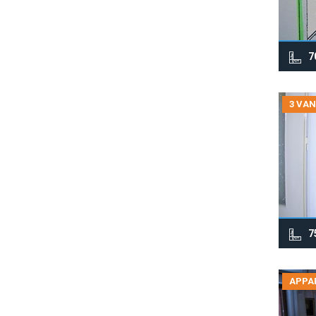
7
3 VAN
7
APPA