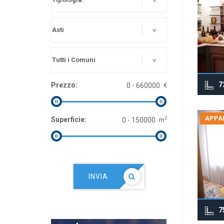
7
Prezzo:
€
APPA
2
Superficie:
m
INVIA
7