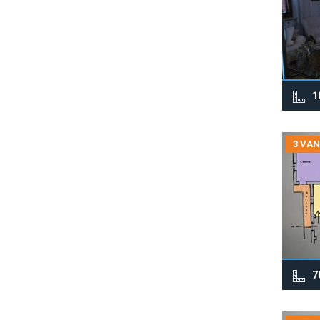
1
3 VAN
7